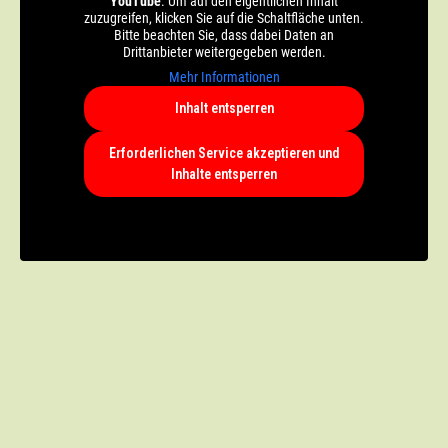
YouTube
. Um auf den eigentlichen Inhalt
zuzugreifen, klicken Sie auf die Schaltfläche unten.
Bitte beachten Sie, dass dabei Daten an
Drittanbieter weitergegeben werden.
Mehr Informationen
Inhalt entsperren
Erforderlichen Service akzeptieren und
Inhalte entsperren